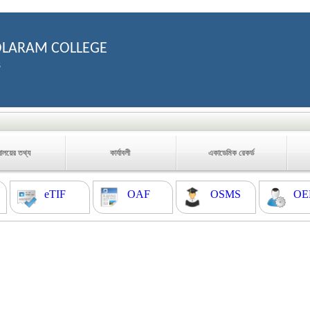
OLARAM COLLEGE
8
যালয়ের তথ্য
কার্যাবলী
একাডেমিক রেকর্ড
eTIF
OAF
OSMS
OE